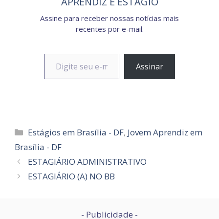
APRENDIZ E ESTÁGIO
Assine para receber nossas notícias mais
recentes por e-mail.
Digite seu e-mail…
Assinar
Categorias
Estágios em Brasília - DF
,
Jovem Aprendiz em
Brasília - DF
ESTAGIÁRIO ADMINISTRATIVO
ESTAGIÁRIO (A) NO BB
- Publicidade -