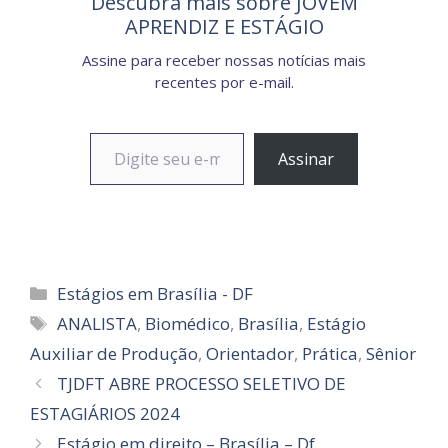
Descubra mais sobre JOVEM
APRENDIZ E ESTÁGIO
Assine para receber nossas notícias mais
recentes por e-mail.
Digite seu e-mail…
Assinar
Categorias
Estágios em Brasília - DF
Tags
ANALISTA
,
Biomédico
,
Brasília
,
Estágio
Auxiliar de Produção
,
Orientador
,
Prática
,
Sênior
TJDFT ABRE PROCESSO SELETIVO DE
ESTAGIÁRIOS 2024
Estágio em direito – Brasília – Df