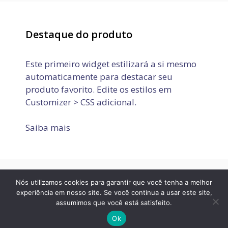
Destaque do produto
Este primeiro widget estilizará a si mesmo
automaticamente para destacar seu
produto favorito. Edite os estilos em
Customizer > CSS adicional.
Saiba mais
Nós utilizamos cookies para garantir que você tenha a melhor
Política de Privacidade
Termos de Uso
Fale conosco
experiência em nosso site. Se você continua a usar este site,
assumimos que você está satisfeito.
© 2026 JOVEM APRENDIZ E ESTÁGIO
• Built with
GeneratePress
Ok