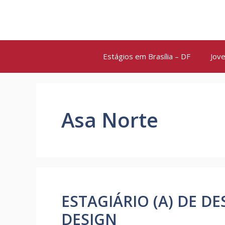
Pular
para
o
conteúdo
Estágios em Brasília – DF
Jove
Asa Norte
ESTAGIÁRIO (A) DE DE
DESIGN