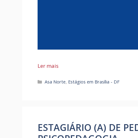
Ler mais
Categorias
Asa Norte
,
Estágios em Brasília - DF
ESTAGIÁRIO (A) DE P