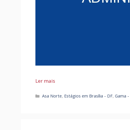
Ler mais
Categorias
Asa Norte
,
Estágios em Brasília - DF
,
Gama -