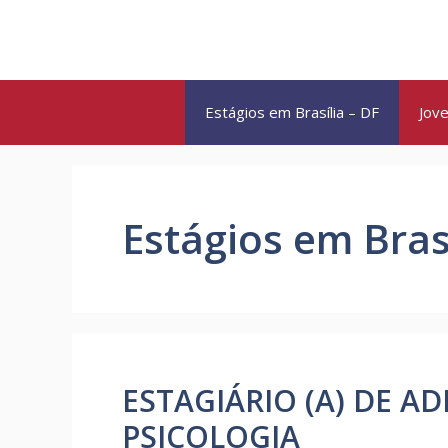
Pular
para
o
conteúdo
Estágios em Brasília – DF
Jove
Estágios em Brasí
ESTAGIÁRIO (A) DE A
PSICOLOGIA