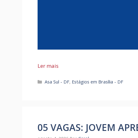
Ler mais
Categorias
Asa Sul - DF
,
Estágios em Brasília - DF
05 VAGAS: JOVEM APR