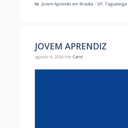
Categorias
Jovem Aprendiz em Brasília - DF
,
Taguatinga 
JOVEM APRENDIZ
agosto 4, 2026
Por
Carol