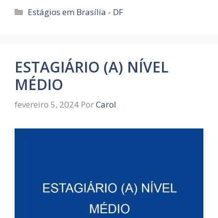
Categorias
Estágios em Brasília - DF
ESTAGIÁRIO (A) NÍVEL
MÉDIO
fevereiro 5, 2024
Por
Carol