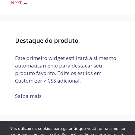
Next
→
Destaque do produto
Este primeiro widget estilizará a si mesmo
automaticamente para destacar seu
produto favorito. Edite os estilos em
Customizer > CSS adicional.
Saiba mais
Nós utilizamos cookies para garantir que você tenha a melhor
Política de Privacidade
Termos de Uso
Fale conosco
experiência em nosso site. Se você continua a usar este site,