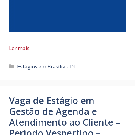
Ler mais
Categorias
Estágios em Brasília - DF
Vaga de Estágio em
Gestão de Agenda e
Atendimento ao Cliente –
Período Vespertino –