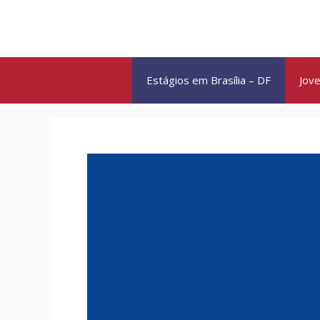
Pular
para
o
conteúdo
Estágios em Brasília – DF
Jove