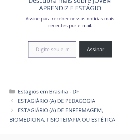
Descubra mais sobre JOVEM
APRENDIZ E ESTÁGIO
Assine para receber nossas notícias mais
recentes por e-mail.
Digite seu e-mail…
Assinar
Categorias
Estágios em Brasília - DF
ESTAGIÁRIO (A) DE PEDAGOGIA
ESTAGIÁRIO (A) DE ENFERMAGEM,
BIOMEDICINA, FISIOTERAPIA OU ESTÉTICA