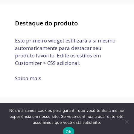
Destaque do produto
Este primeiro widget estilizará a si mesmo
automaticamente para destacar seu
produto favorito. Edite os estilos em
Customizer > CSS adicional.
Saiba mais
Nós utilizamos cookies para garantir que você tenha a melhor
Política de Privacidade
Termos de Uso
Fale conosco
experiência em nosso site. Se você continua a usar este site,
assumimos que você está satisfeito.
© 2026 JOVEM APRENDIZ E ESTÁGIO
• Built with
GeneratePress
Ok