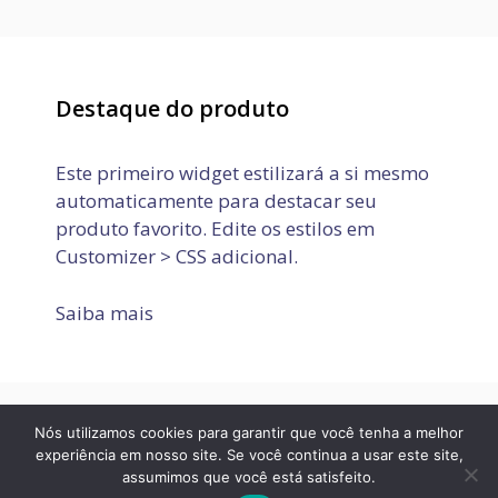
Destaque do produto
Este primeiro widget estilizará a si mesmo
automaticamente para destacar seu
produto favorito. Edite os estilos em
Customizer > CSS adicional.
Saiba mais
Nós utilizamos cookies para garantir que você tenha a melhor
Política de Privacidade
Termos de Uso
Fale conosco
experiência em nosso site. Se você continua a usar este site,
assumimos que você está satisfeito.
© 2026 JOVEM APRENDIZ E ESTÁGIO
• Built with