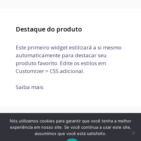
Destaque do produto
Este primeiro widget estilizará a si mesmo
automaticamente para destacar seu
produto favorito. Edite os estilos em
Customizer > CSS adicional.
Saiba mais
Nós utilizamos cookies para garantir que você tenha a melhor
Política de Privacidade
Termos de Uso
Fale conosco
experiência em nosso site. Se você continua a usar este site,
assumimos que você está satisfeito.
© 2026 JOVEM APRENDIZ E ESTÁGIO
• Built with