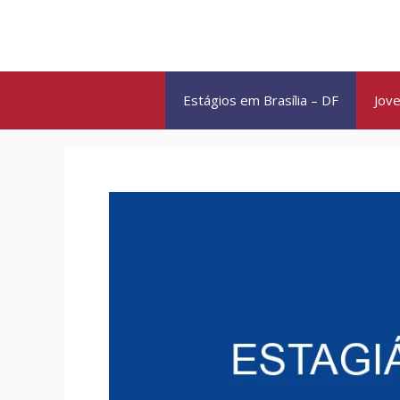
Pular
para
o
conteúdo
Estágios em Brasília – DF
Jove