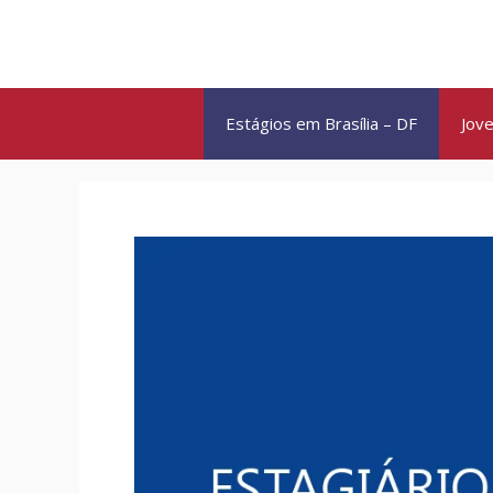
Pular
para
o
conteúdo
Estágios em Brasília – DF
Jove