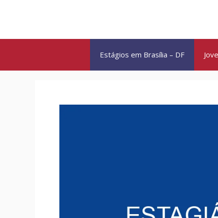
Pular
para
o
conteúdo
Estágios em Brasília – DF
Jove