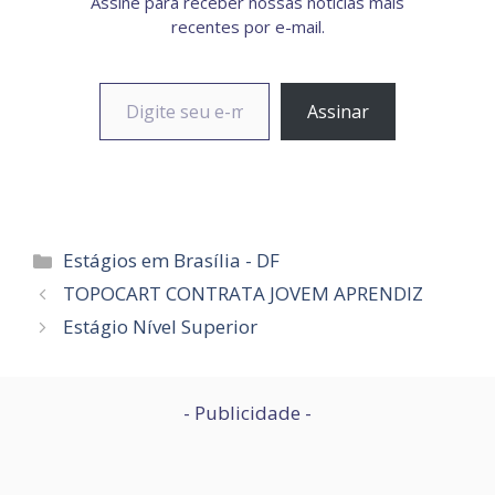
Assine para receber nossas notícias mais
recentes por e-mail.
Digite seu e-mail…
Assinar
Categorias
Estágios em Brasília - DF
TOPOCART CONTRATA JOVEM APRENDIZ
Estágio Nível Superior
- Publicidade -