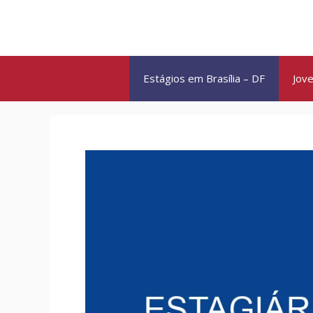
Pular
para
o
conteúdo
Estágios em Brasília – DF
Jove