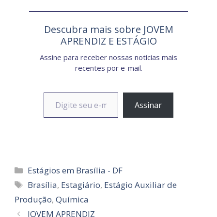
Descubra mais sobre JOVEM
APRENDIZ E ESTÁGIO
Assine para receber nossas notícias mais
recentes por e-mail.
Digite seu e-mail…
Assinar
Categorias
Estágios em Brasília - DF
Tags
Brasília
,
Estagiário
,
Estágio Auxiliar de
Produção
,
Química
JOVEM APRENDIZ