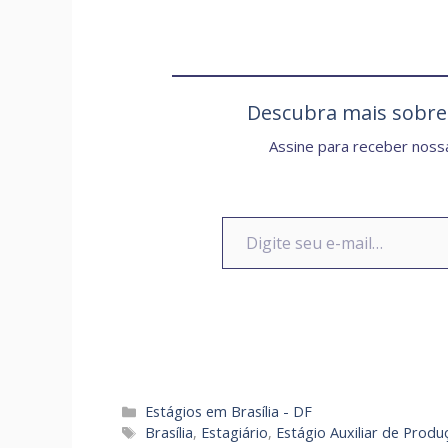
Descubra mais sobr
Assine para receber nossa
Digite seu e-mail…
Categorias
Estágios em Brasília - DF
Tags
Brasília
,
Estagiário
,
Estágio Auxiliar de Produ