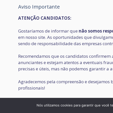
Aviso Importante
ATENÇÃO CANDIDATOS:
Gostaríamos de informar que
não somos respo
em nosso site. As oportunidades que divulgamos
sendo de responsabilidade das empresas contr
Recomendamos que os candidatos confirmem a
anunciantes e estejam atentos a eventuais fr
precisas e úteis, mas não podemos garantir a a
Agradecemos pela compreensão e desejamos b
profissionais!
© 2026 JOVEM APRENDIZ E ESTÁGIO
• Built with
G
Nós utilizamos cookies para garantir que você t