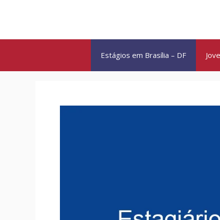
Pular
para
o
conteúdo
Estágios em Brasília – DF
Jove