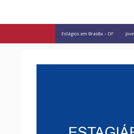
Pular
para
o
conteúdo
Estágios em Brasília – DF
Jove