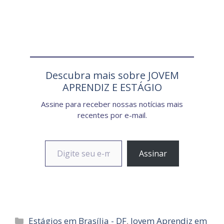
Descubra mais sobre JOVEM
APRENDIZ E ESTÁGIO
Assine para receber nossas notícias mais
recentes por e-mail.
Digite seu e-mail…
Assinar
Categorias
Estágios em Brasília - DF
,
Jovem Aprendiz em