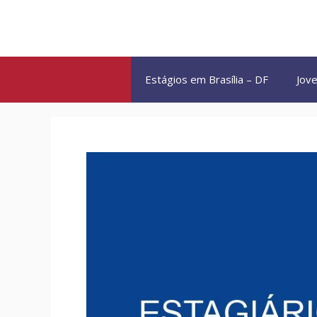
Pular
para
o
conteúdo
Estágios em Brasília – DF
Jove