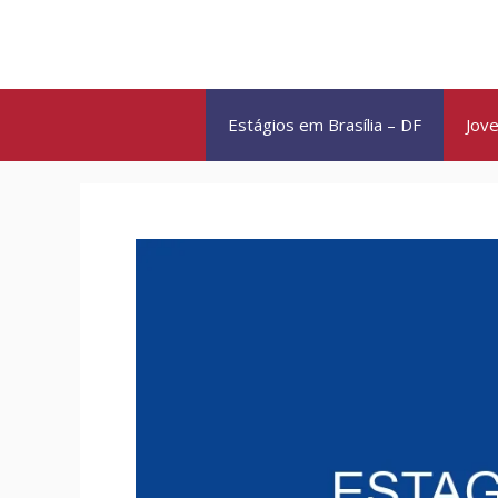
Pular
para
o
conteúdo
Estágios em Brasília – DF
Jove