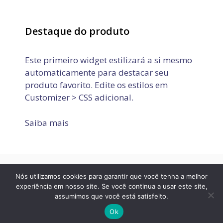
Destaque do produto
Este primeiro widget estilizará a si mesmo
automaticamente para destacar seu
produto favorito. Edite os estilos em
Customizer > CSS adicional.
Saiba mais
Nós utilizamos cookies para garantir que você tenha a melhor
Política de Privacidade
Termos de Uso
Fale conosco
experiência em nosso site. Se você continua a usar este site,
assumimos que você está satisfeito.
© 2026 JOVEM APRENDIZ E ESTÁGIO
• Built with
GeneratePress
Ok