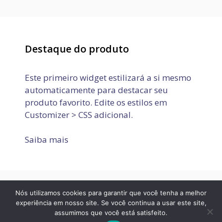
Destaque do produto
Este primeiro widget estilizará a si mesmo
automaticamente para destacar seu
produto favorito. Edite os estilos em
Customizer > CSS adicional.
Saiba mais
Nós utilizamos cookies para garantir que você tenha a melhor
Política de Privacidade
Termos de Uso
Fale conosco
experiência em nosso site. Se você continua a usar este site,
assumimos que você está satisfeito.
© 2026 JOVEM APRENDIZ E ESTÁGIO
• Built with