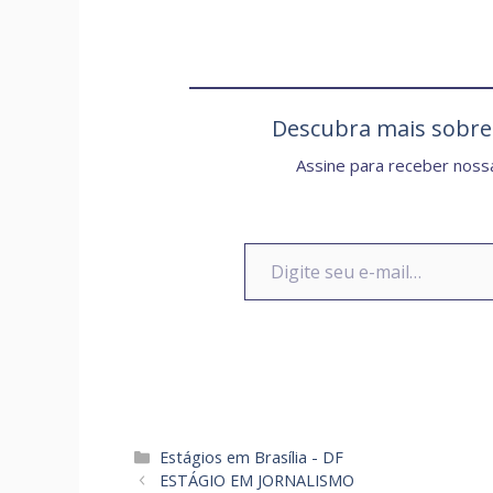
Descubra mais sobr
Assine para receber nossa
Digite seu e-mail…
Categorias
Estágios em Brasília - DF
ESTÁGIO EM JORNALISMO