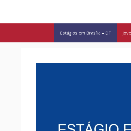
Pular
para
o
conteúdo
Estágios em Brasília – DF
Jove