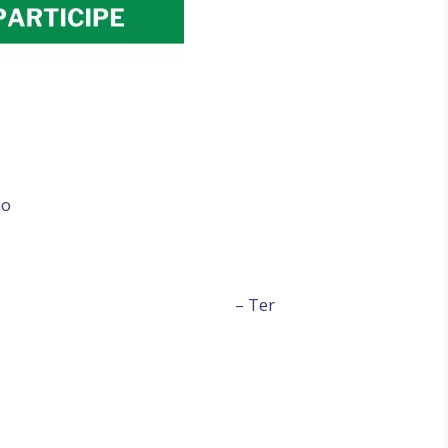
no
charel); – Ter