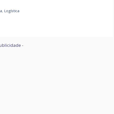
ca
,
Logística
ublicidade -