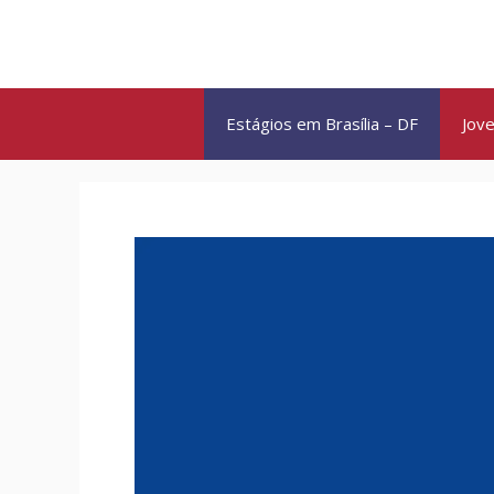
Pular
para
o
conteúdo
Estágios em Brasília – DF
Jove