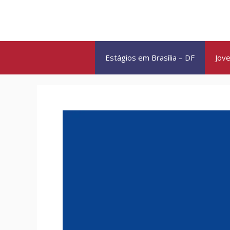
Pular
para
o
conteúdo
Estágios em Brasília – DF
Jove