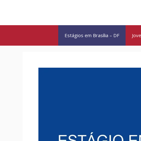
Pular
para
o
conteúdo
Estágios em Brasília – DF
Jove