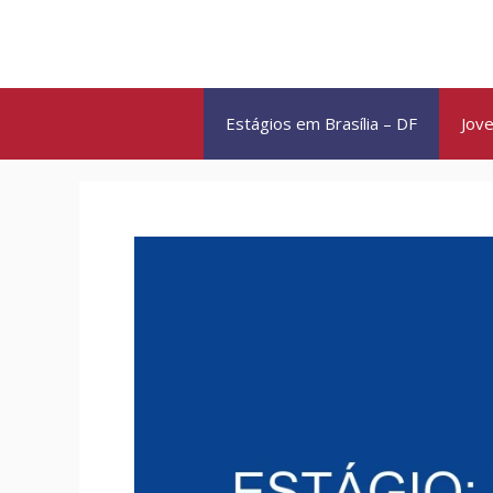
Pular
para
o
conteúdo
Estágios em Brasília – DF
Jove