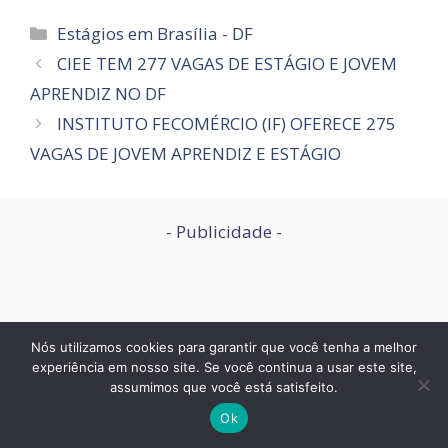
Categorias
Estágios em Brasília - DF
CIEE TEM 277 VAGAS DE ESTÁGIO E JOVEM
APRENDIZ NO DF
INSTITUTO FECOMÉRCIO (IF) OFERECE 275
VAGAS DE JOVEM APRENDIZ E ESTÁGIO
- Publicidade -
Nós utilizamos cookies para garantir que você tenha a melhor
experiência em nosso site. Se você continua a usar este site,
assumimos que você está satisfeito.
Ok