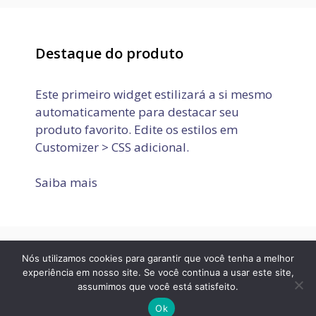
Destaque do produto
Este primeiro widget estilizará a si mesmo
automaticamente para destacar seu
produto favorito. Edite os estilos em
Customizer > CSS adicional.
Saiba mais
Nós utilizamos cookies para garantir que você tenha a melhor
Política de Privacidade
Termos de Uso
Fale conosco
experiência em nosso site. Se você continua a usar este site,
assumimos que você está satisfeito.
© 2026 JOVEM APRENDIZ E ESTÁGIO
• Built with
GeneratePress
Ok