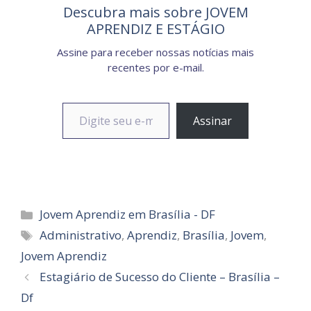
Descubra mais sobre JOVEM
APRENDIZ E ESTÁGIO
Assine para receber nossas notícias mais
recentes por e-mail.
Digite seu e-mail…
Assinar
Categorias
Jovem Aprendiz em Brasília - DF
Tags
Administrativo
,
Aprendiz
,
Brasília
,
Jovem
,
Jovem Aprendiz
Estagiário de Sucesso do Cliente – Brasília –
Df