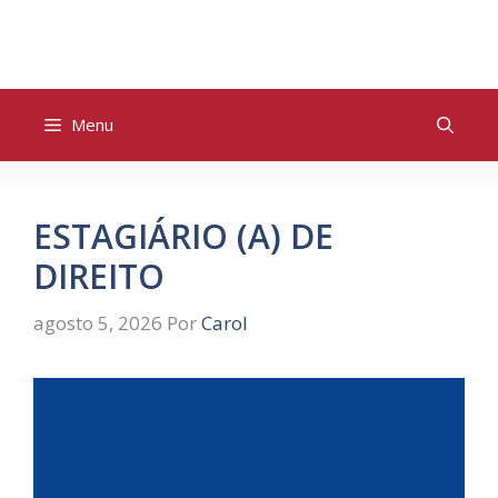
Pular
para
o
conteúdo
Menu
ESTAGIÁRIO (A) DE
DIREITO
agosto 5, 2026
Por
Carol