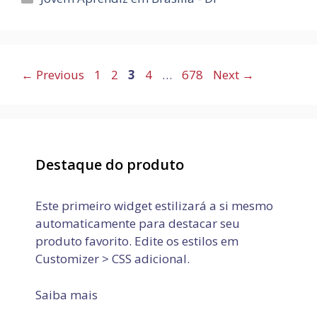
Page
Page
Page
Page
Page
←
Previous
1
2
3
4
…
678
Next
→
Destaque do produto
Este primeiro widget estilizará a si mesmo
automaticamente para destacar seu
produto favorito. Edite os estilos em
Customizer > CSS adicional.
Saiba mais