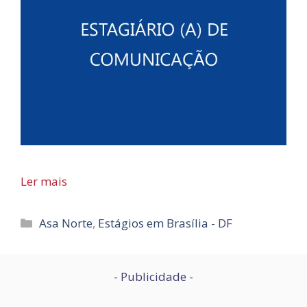
Ler mais
Categorias
Asa Norte
,
Estágios em Brasília - DF
- Publicidade -