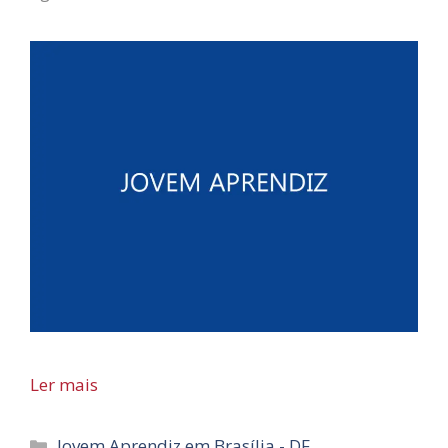
Ler mais
Categorias
Jovem Aprendiz em Brasília - DF