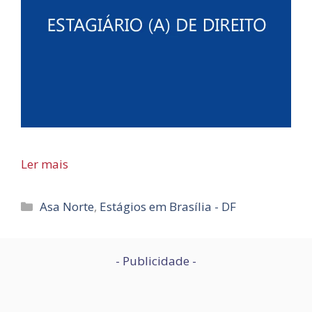
Ler mais
Categorias
Asa Norte
,
Estágios em Brasília - DF
- Publicidade -