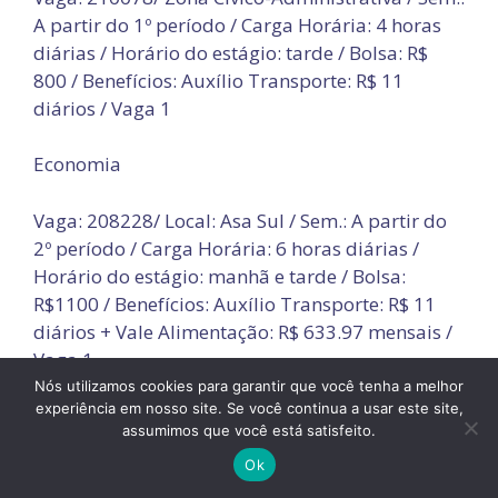
A partir do 1º período / Carga Horária: 4 horas
diárias / Horário do estágio: tarde / Bolsa: R$
800 / Benefícios: Auxílio Transporte: R$ 11
diários / Vaga 1
Economia
Vaga: 208228/ Local: Asa Sul / Sem.: A partir do
2º período / Carga Horária: 6 horas diárias /
Horário do estágio: manhã e tarde / Bolsa:
R$1100 / Benefícios: Auxílio Transporte: R$ 11
diários + Vale Alimentação: R$ 633.97 mensais /
Vaga 1
Nós utilizamos cookies para garantir que você tenha a melhor
experiência em nosso site. Se você continua a usar este site,
Educação física
assumimos que você está satisfeito.
Vaga: 200804/ Sobradinho / Sem.: a partir do 1º
Ok
período/ Carga Horária: 6 horas diárias/ Horário