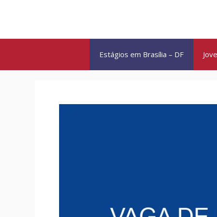
Pular
para
o
conteúdo
Estágios em Brasília – DF
Jove