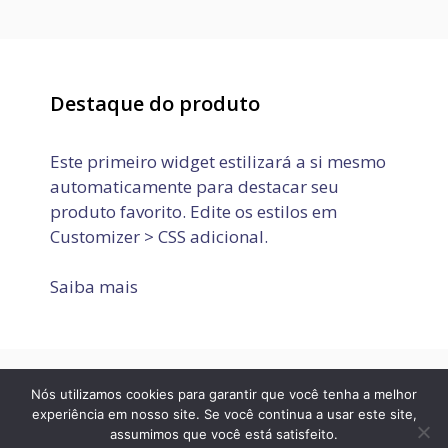
Destaque do produto
Este primeiro widget estilizará a si mesmo
automaticamente para destacar seu
produto favorito. Edite os estilos em
Customizer > CSS adicional.
Saiba mais
Nós utilizamos cookies para garantir que você tenha a melhor
Política de Privacidade
Termos de Uso
Fale conosco
experiência em nosso site. Se você continua a usar este site,
assumimos que você está satisfeito.
© 2026 JOVEM APRENDIZ E ESTÁGIO
• Built with