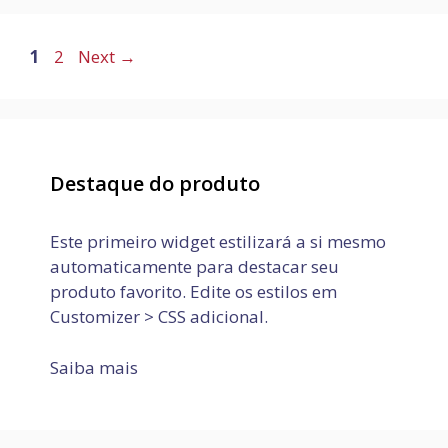
Page
Page
1
2
Next
→
Destaque do produto
Este primeiro widget estilizará a si mesmo
automaticamente para destacar seu
produto favorito. Edite os estilos em
Customizer > CSS adicional.
Saiba mais