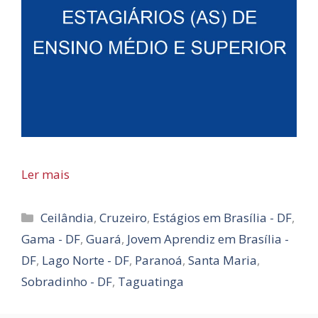
Ler mais
Categorias
Ceilândia
,
Cruzeiro
,
Estágios em Brasília - DF
,
Gama - DF
,
Guará
,
Jovem Aprendiz em Brasília -
DF
,
Lago Norte - DF
,
Paranoá
,
Santa Maria
,
Sobradinho - DF
,
Taguatinga