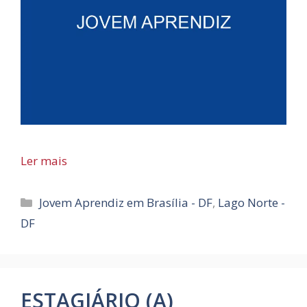
Ler mais
Categorias
Jovem Aprendiz em Brasília - DF
,
Lago Norte -
DF
ESTAGIÁRIO (A)