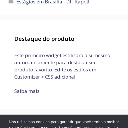
Categorias
Estágios em Brasília - DF
,
Itapoã
Destaque do produto
Este primeiro widget estilizará a si mesmo
automaticamente para destacar seu
produto favorito. Edite os estilos em
Customizer > CSS adicional.
Saiba mais
Nós utilizamos cookies para garantir que você tenha a melhor
Política de Privacidade
Termos de Uso
Fale conosco
experiência em nosso site. Se você continua a usar este site,