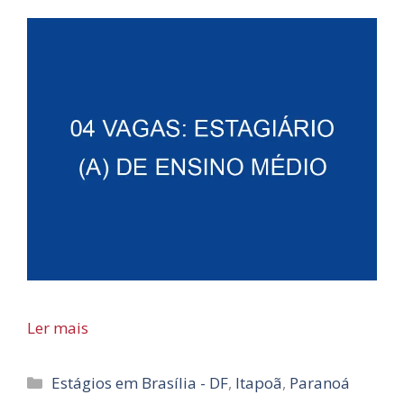
Ler mais
Categorias
Estágios em Brasília - DF
,
Itapoã
,
Paranoá