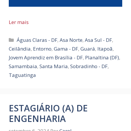
Ler mais
Categorias
Águas Claras - DF
,
Asa Norte
,
Asa Sul - DF
,
Ceilândia
,
Entorno
,
Gama - DF
,
Guará
,
Itapoã
,
Jovem Aprendiz em Brasília - DF
,
Planaltina (DF)
,
Samambaia
,
Santa Maria
,
Sobradinho - DF
,
Taguatinga
ESTAGIÁRIO (A) DE
ENGENHARIA
setembro 6, 2024
Por
Carol