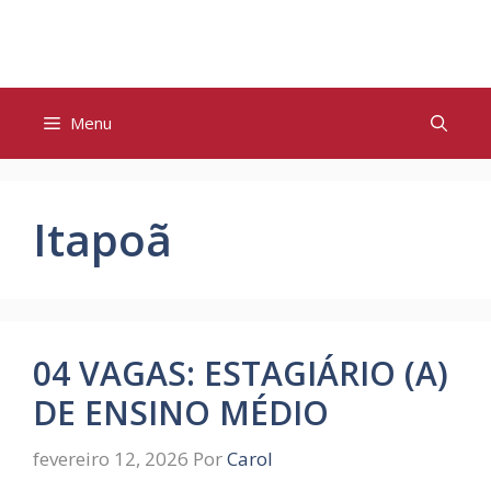
Pular
para
o
conteúdo
Menu
Itapoã
04 VAGAS: ESTAGIÁRIO (A)
DE ENSINO MÉDIO
fevereiro 12, 2026
Por
Carol