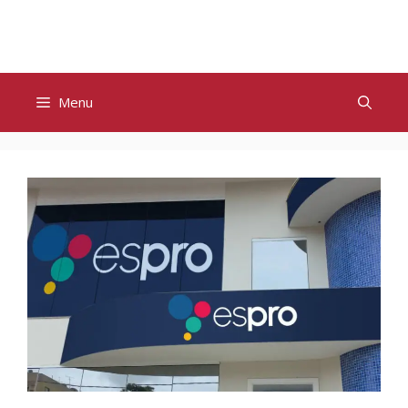
Pular
para
o
conteúdo
Menu