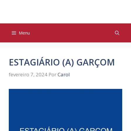
Pular
para
o
conteúdo
Menu
ESTAGIÁRIO (A) GARÇOM
fevereiro 7, 2024
Por
Carol