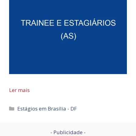
Ler mais
Categorias
Estágios em Brasília - DF
- Publicidade -