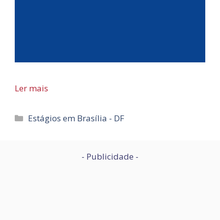
Ler mais
Categorias
Estágios em Brasília - DF
- Publicidade -