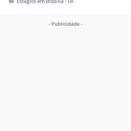
Categorias
Estágios em Brasília - DF
- Publicidade -