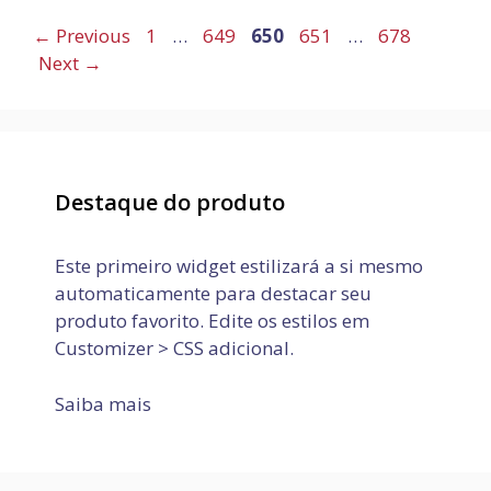
Page
Page
Page
Page
Page
←
Previous
1
…
649
650
651
…
678
Next
→
Destaque do produto
Este primeiro widget estilizará a si mesmo
automaticamente para destacar seu
produto favorito. Edite os estilos em
Customizer > CSS adicional.
Saiba mais