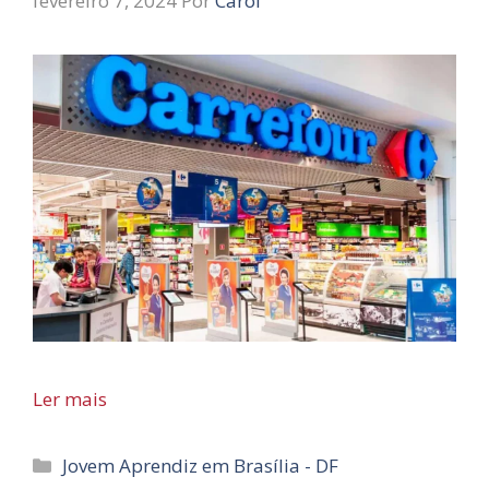
fevereiro 7, 2024
Por
Carol
Ler mais
Categorias
Jovem Aprendiz em Brasília - DF