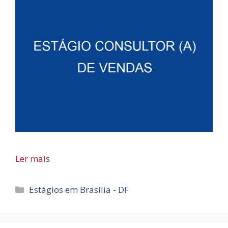
Ler mais
Categorias
Estágios em Brasília - DF