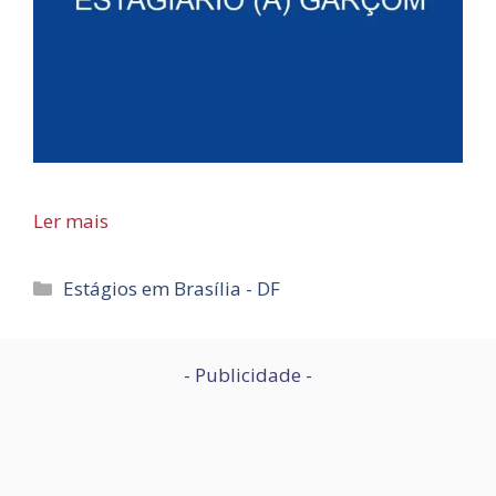
Ler mais
Categorias
Estágios em Brasília - DF
- Publicidade -