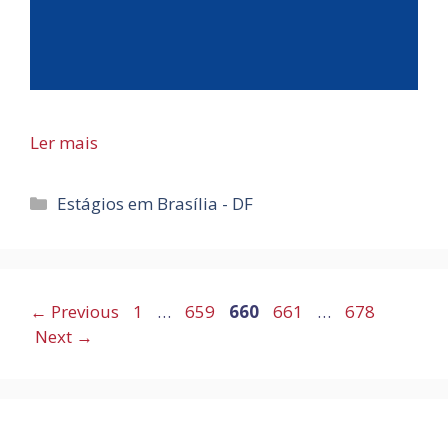
Ler mais
Categorias
Estágios em Brasília - DF
Page
Page
Page
Page
Page
←
Previous
1
…
659
660
661
…
678
Next
→