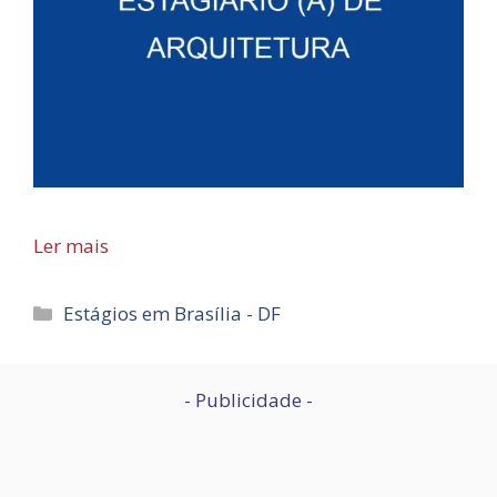
Ler mais
Categorias
Estágios em Brasília - DF
- Publicidade -