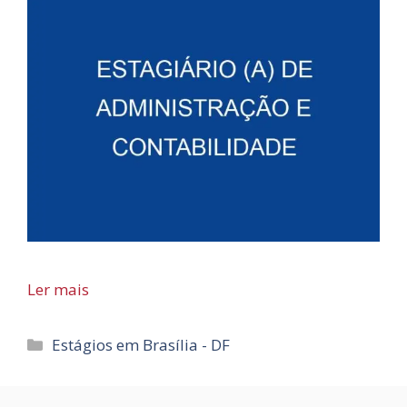
Ler mais
Categorias
Estágios em Brasília - DF