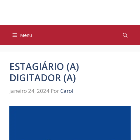
Pular
para
o
conteúdo
Menu
ESTAGIÁRIO (A)
DIGITADOR (A)
janeiro 24, 2024
Por
Carol