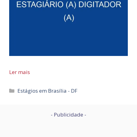
Ler mais
Categorias
Estágios em Brasília - DF
- Publicidade -