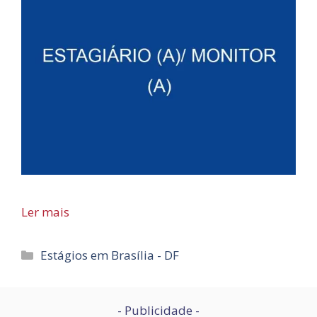
Ler mais
Categorias
Estágios em Brasília - DF
- Publicidade -