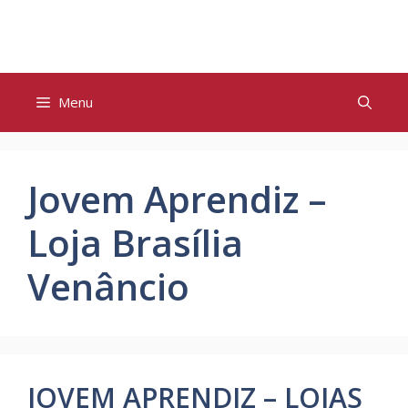
Pular
para
o
conteúdo
Menu
Jovem Aprendiz –
Loja Brasília
Venâncio
JOVEM APRENDIZ – LOJAS