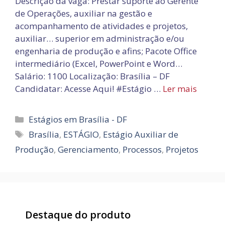
Descrição da vaga: Prestar suporte ao Gerente
de Operações, auxiliar na gestão e
acompanhamento de atividades e projetos,
auxiliar… superior em administração e/ou
engenharia de produção e afins; Pacote Office
intermediário (Excel, PowerPoint e Word…
Salário: 1100 Localização: Brasília – DF
Candidatar: Acesse Aqui! #Estágio …
Ler mais
Categorias
Estágios em Brasília - DF
Tags
Brasília
,
ESTÁGIO
,
Estágio Auxiliar de
Produção
,
Gerenciamento
,
Processos
,
Projetos
Destaque do produto