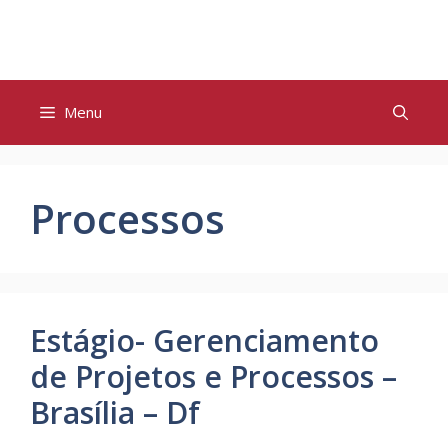
Pular
para
o
conteúdo
Menu
Processos
Estágio- Gerenciamento
de Projetos e Processos –
Brasília – Df